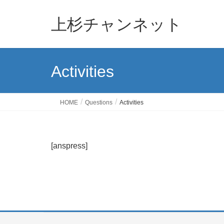
上杉チャンネット
Activities
HOME
Questions
Activities
[anspress]