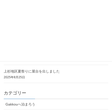
2025年11月2日
11/2(日)イオンモール仙台上杉ですずめ踊りを披露します
2025年10月29日
ハロイモ2025を開催しました
2025年10月25日
上杉地区夏まつりで演舞を披露しました
2025年8月25日
上杉地区夏祭りに屋台を出しました
2025年8月25日
カテゴリー
Gakkouへ泊まろう