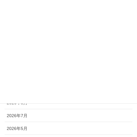
カテゴリー
Gakkouへ泊まろう
すずめ踊り
その他
ハロイモ
アーカイブ
2026年8月
2026年7月
2026年5月